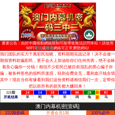
重要公告：由於中國移動網絡限制可能導致無法訪問本站！請使用
WIFI
電信
或
聯通
網絡可正常瀏覽網站!
我们团队的实力千萬彩民知晓，资料期期实战记录！决不会做一
期假资料欺骗彩民，更不会火上加油给你们任何伤害，绝不会昧
着良心骗你一分钱！相信不少彩民已被目前混乱的黑心骗子诈
骗，被各种形色的假料所迷惑，轻则会费全无，重则血汗钱全填
其中！现在当你有缘看到我们这份资料请相信我们一次，定帮你
把以前所有的损失都大赚回来！
澳门内幕机密[壹碼]
222期壹碼
开通会员1期
100%必中